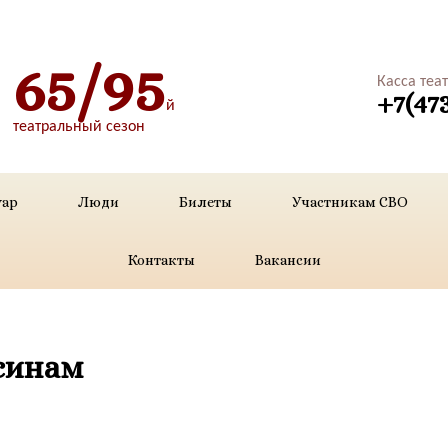
65/95
Касса теа
+7(47
й
театральный сезон
уар
Люди
Билеты
Участникам СВО
Контакты
Вакансии
синам