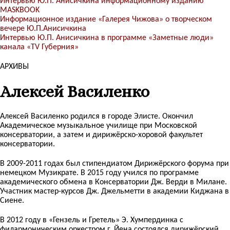
Интервью Ю.П. Анисичкина информационному изданию
MASKBOOK
Информационное издание «Галерея Чижова» о творческом
вечере Ю.П.Анисичкина
Интервью Ю.П. Анисичкина в программе «Заметные люди»
канала «TV Губерния»
АРХИВЫ
Алексей Василенко
Алексей Василенко родился в городе Элисте. Окончил
Академическое музыкальное училище при Московской
консерватории, а затем и дирижёрско-хоровой факультет
консерватории.
В 2009-2011 годах был стипендиатом Дирижёрского форума при
немецком Музикрате. В 2015 году учился по программе
академического обмена в Консерватории Дж. Верди в Милане.
Участник мастер-курсов Дж. Джельметти в академии Киджана в
Сиене.
В 2012 году в «Гензель и Гретель» Э. Хумпердинка с
филармоническим оркестром г. Йена состоялся дирижёрский