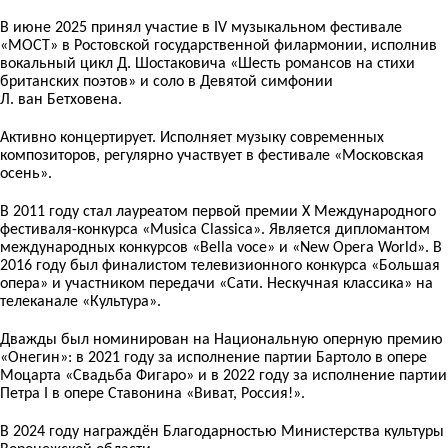
В июне 2025 принял участие в IV музыкальном фестивале
«МОСТ» в Ростовской государственной филармонии, исполнив
вокальный цикл Д. Шостаковича «Шесть романсов на стихи
британских поэтов» и соло в Девятой симфонии
Л. ван Бетховена.
Активно концертирует. Исполняет музыку современных
композиторов, регулярно участвует в фестивале «Московская
осень».
В 2011 году стал лауреатом первой премии X Международного
фестиваля-конкурса «Musica Classica». Является дипломантом
международных конкурсов «Bella voce» и «New Opera World». В
2016 году был финалистом телевизионного конкурса «Большая
опера» и участником передачи «Сати. Нескучная классика» на
телеканале «Культура».
Дважды был номинирован на Национальную оперную премию
«Онегин»: в 2021 году за исполнение партии Бартоло в опере
Моцарта «Свадьба Фигаро» и в 2022 году за исполнение партии
Петра I в опере Ставонина «Виват, Россия!».
В 2024 году награждён Благодарностью Министерства культуры