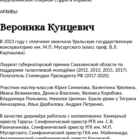
иерусалимской Оперной студии в Израиле.
АРХИВЫ
Вероника Кунцевич
В 2023 году с отличием окончила Уральскую государственную
консерваторию им. М.П. Мусоргского (класс проф. В.Л.
Карташова).
Лауреат губернаторской премии Сахалинской области по
поддержке талантливой молодёжи (2012, 2013, 2015, 2017).
Получатель Стипендии Президента РФ (2017-2020).
Участник мастер-классов Юрия Симонова, Валентина Урюпина,
Ивана Великанова, Дениса Власенко, Феликса Коробова,
Владимира Понькина, Николая Цинман. Брала уроки у Тиграна
Ахназаряна, Ильи Дербилова, Андрея Петренко.
В качестве дирижёра работала с коллективами: Камерный
оркестр Тарусы; Симфонический оркестр РГК им. С.В.
Рахманинова, Симфонический оркестр УГК им. М.П.
Мусоргского, Симфонический оркестр ГКА им. Маймонида;
Академический симфонический оркестр Крымской