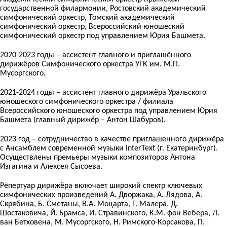
государственной филармонии, Ростовский академический
симфонический оркестр, Томский академический
симфонический оркестр, Всероссийский юношеский
симфонический оркестр под управлением Юрия Башмета.
2020-2023 годы – ассистент главного и приглашённого
дирижёров Симфонического оркестра УГК им. М.П.
Мусоргского.
2021-2024 годы – ассистент главного дирижёра Уральского
юношеского симфонического оркестра / филиала
Всероссийского юношеского оркестра под управлением Юрия
Башмета (главный дирижёр – Антон Шабуров).
2023 год – сотрудничество в качестве приглашенного дирижёра
с Ансамблем современной музыки InterText (г. Екатеринбург).
Осуществлены премьеры музыки композиторов Антона
Изгагина и Алексея Сысоева.
Репертуар дирижёра включает широкий спектр ключевых
симфонических произведений А. Дворжака, А. Лядова, А.
Скрябина, Б. Сметаны, В.А. Моцарта, Г. Малера, Д.
Шостаковича, Й. Брамса, И. Стравинского, К.М. фон Вебера, Л.
ван Бетховена, М. Мусоргского, Н. Римского-Корсакова, П.