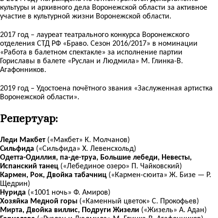
культуры и архивного дела Воронежской области за активное
участие в культурной жизни Воронежской области.
2017 год – лауреат театрального конкурса Воронежского
отделения СТД РФ «Браво. Сезон 2016/2017» в номинации
«Работа в балетном спектакле» за исполнение партии
Гориславы в балете «Руслан и Людмила» М. Глинка-В.
Агафонников.
2019 год – Удостоена почётного звания «Заслуженная артистка
Воронежской области».
Репертуар:
Леди Макбет
(«Макбет» К. Молчанов)
Сильфида
(«Сильфида» Х. Левенсхольд)
Одетта-Одиллия, па-де-труа, Большие лебеди, Невесты,
Испанский танец
(«Лебединое озеро» П. Чайковский)
Кармен, Рок, Двойка табачниц
(«Кармен-сюита» Ж. Бизе — Р.
Щедрин)
Нурида
(«1001 ночь» Ф. Амиров)
Хозяйка Медной горы
(«Каменный цветок» С. Прокофьев)
Мирта, Двойка виллис, Подруги Жизели
(«Жизель» А. Адан)