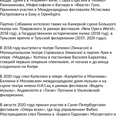
Верди, Цунигу в «Кармен» Бизе, Старого цыгана в «Алеко»
Рахманинова, Мефистофеля и Вагнера в «Фаусте» Гуно.
Принимал участие в Международных фестивалях Мстислава
Ростроповича в Баку и Оренбурге.
Партию Собакина исполнял также на Камерной сцене Большого
театра им. Покровского (в рамках фестиваля «New Opera World»,
2018 год), в Государственном историческом музее (2018 год), в
Тульском кремле и Тульской филармонии (2019, 2020 годы).
В 2018 году выступил в театре Патихио (Лимасол) и
Муниципальном театре Строволоса (Никосия) в партии Луки в
опере «Медведь» Уолтона в постановке Василия Бархатова,
ставшей первым оперным спектаклем, от начала и до конца
созданным на Кипре.
В 2020 году спел Капеллио в опере «Капулетти и Монтекки»
Беллини в Московском международном доме музыки и на
сцене театра имени Н.И.Сац в рамках фестиваля «Видеть
музыку», Анджелотти в «Тоске» Пуччини в Ульяновской
филармонии.
В августе 2020 года принял участие в Санкт-Петербургском
фестивале «Опера всем», где под управлением Фабио
Мастранджело спел Пимена в «Борисе Годунове» Мусоргского и