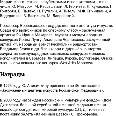
Мариинского театров, зарубежными исполнителями – в их
числе Ю. Мазурок, М. Касрашвили, Л. Гергиева, Л. Кунакова, Г.
Григорян, В. Пьявко, Н. Путилин, А. Титель, М.Ф. Сичилиани, А.
Ведерников, В. Васильев, М. Лавровский.
Профессор Воронежского государственного института искусств.
Среди его выпускников по оперному классу – заслуженная
артистка РФ Ирина Макарова, лауреаты международных
конкурсов Ирина Лунгу, Анастасия Черноволос, заслуженный
артист РФ, народный артист Республики Башкортостан
Владимир Белов и др. Член жюри и дирижёр концертов-
лауреатов международных вокальных конкурсов молодых
исполнителей в Саратове, Липецке, Курске, Волгограде, Омске;
член жюри вокального конкурса «Vox Artis Moscow».
Награды:
В 1996 году Ю. Анисичкину присвоено почётное звание
«Заслуженный деятель искусств Российской Федерации».
В 2003 году награждён Российским культурным фондом «Дом
Дягилева» большой серебряной именной медалью имени
выдающегося деятеля мировой культуры С.П. Дягилева за
постановку балета «Каменный цветок» С. Прокофьева.