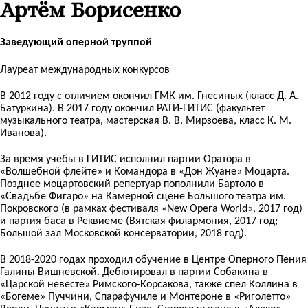
Артём Борисенко
Заведующий оперной труппой
Лауреат международных конкурсов
В 2012 году с отличием окончил ГМК им. Гнесиных (класс Д. А.
Батуркина). В 2017 году окончил РАТИ-ГИТИС (факультет
музыкального театра, мастерская В. В. Мирзоева, класс К. М.
Иванова).
За время учебы в ГИТИС исполнил партии Оратора в
«Волшебной флейте» и Командора в «Дон Жуане» Моцарта.
Позднее моцартовский репертуар пополнили Бартоло в
«Свадьбе Фигаро» на Камерной сцене Большого театра им.
Покровского (в рамках фестиваля «New Opera World», 2017 год)
и партия баса в Реквиеме (Вятская филармония, 2017 год;
Большой зал Московской консерватории, 2018 год).
В 2018-2020 годах проходил обучение в Центре Оперного Пения
Галины Вишневской. Дебютировал в партии Собакина в
«Царской невесте» Римского-Корсакова, также спел Коллина в
«Богеме» Пуччини, Спарафучиле и Монтероне в «Риголетто»