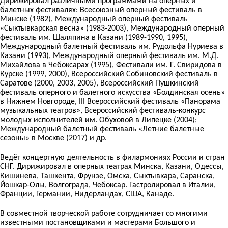
Дирижировал различными программами на оперных и
балетных фестивалях: Всесоюзный оперный фестиваль в
Минске (1982), Международный оперный фестиваль
«Сыктывкарская весна» (1983-2003), Международный оперный
фестиваль им. Шаляпина в Казани (1989-1990, 1995),
Международный балетный фестиваль им. Рудольфа Нуриева в
Казани (1993), Международный оперный фестиваль им. М.Д.
Михайлова в Чебоксарах (1995), Фестивали им. Г. Свиридова в
Курске (1999, 2000), Всероссийский Собиновский фестиваль в
Саратове (2000, 2003, 2005), Всероссийский Пушкинский
фестиваль оперного и балетного искусства «Болдинская осень»
в Нижнем Новгороде, III Всероссийский фестиваль «Панорама
музыкальных театров», Всероссийский фестиваль-конкурс
молодых исполнителей им. Обуховой в Липецке (2004);
Международный балетный фестиваль «Летние балетные
сезоны» в Москве (2017) и др.
Ведёт концертную деятельность в филармониях России и стран
СНГ. Дирижировал в оперных театрах Минска, Казани, Одессы,
Кишинева, Ташкента, Фрунзе, Омска, Сыктывкара, Саранска,
Йошкар-Олы, Волгограда, Чебоксар. Гастролировал в Италии,
Франции, Германии, Нидерландах, США, Канаде.
В совместной творческой работе сотрудничает со многими
известными постановщиками и мастерами Большого и