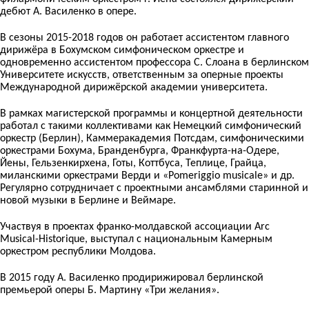
дебют А. Василенко в опере.
В сезоны 2015-2018 годов он работает ассистентом главного
дирижёра в Бохумском симфоническом оркестре и
одновременно ассистентом профессора С. Слоана в берлинском
Университете искусств, ответственным за оперные проекты
Международной дирижёрской академии университета.
В рамках магистерской программы и концертной деятельности
работал с такими коллективами как Немецкий симфонический
оркестр (Берлин), Каммеракадемия Потсдам, симфоническими
оркестрами Бохума, Бранденбурга, Франкфурта-на-Одере,
Йены, Гельзенкирхена, Готы, Коттбуса, Теплице, Грайца,
миланскими оркестрами Верди и «Pomeriggio musicale» и др.
Регулярно сотрудничает с проектными ансамблями старинной и
новой музыки в Берлине и Веймаре.
Участвуя в проектах франко-молдавской ассоциации Arc
Musical-Historique, выступал с национальным Камерным
оркестром республики Молдова.
В 2015 году А. Василенко продирижировал берлинской
премьерой оперы Б. Мартину «Три желания».