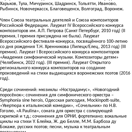
Харьков, Тула, Мичуринск, Шадринск, Тольятти, Иваново,
Рыбинск, Новочеркасск, Благовещенск, Волгоград, Воронеж.
Член Союза театральных деятелей и Союза композиторов
Российской Федерации. Лауреат IV Всероссийского конкурса
композиторов им. А.П. Петрова (Санкт Петербург, 2010 год) (II
премия, I премия присуждена не была). Лауреат
Всероссийского фестиваля-конкурса, посвящённого 100-летию
со дня рождения Т.Н. Хренникова (Липецк/Елец, 2013 год) (III
премия). Лауреат I Всероссийского конкурса композиторов
«Академия симфонической музыки. Композиторы детям»
(Челябинск, 2022 год). (III премия). Лауреат Открытого
регионального конкурса композиторов на создание
произведений на стихи выдающихся воронежских поэтов (2016
год).
Среди сочинений: мюзиклы «Нострадамус», «Новогодний
поросёнок»; сочинения для симфонического оркестра –
Symphonia sine herois, Одесская рапсодия, Mockinpott-suite,
«Увертюра к итальянской комедии», «Сочельник» по Н.В.
Гоголю, «A Paulina», соната для оркестра с солирующей
скрипкой и т.д.; сочинения для ОРНИ, фортепиано; вокальные
циклы на стихи У. Блейка, Ж. дю Белле, М.М. Барбоза ду
Бокаже, русских поэтов; песни, музыка к театральным