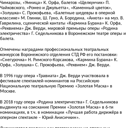
Чимарозы, «Умница» К. Орфа, балетов «Щелкунчик» П.
Чайковского, «Ромео и Джульетта», «Каменный цветок»,
«Золушка» С. Прокофьева, «Балетные шедевры в оперной
классике» М. Глинки, Ш. Гуно, А. Бородина, «Анюта» на муз. В.
Гаврилина, сценической кантаты «Кармина Бурана» К. Орфа,
«Реквиема» Дж. Верди, мировой премьеры оперы «Родина
электричества» Г. Седельникова в Воронежском театре оперы и
балета.
Отмечены наградами профессиональных театральных
конкурсов Воронежского отделения СТД РФ его постановки:
«Снегурочка» Н. Римского-Корсакова, «Кармина Бурана» К.
Орфа, «Золушка» С. Прокофьева, «Реквием» Дж. Верди.
В 1996 году опера «Травиата» Дж. Верди участвовала в
фестивале спектаклей-номинантов на Российскую
Национальную театральную Премию «Золотая Маска» в
Москве.
В 2018 году опера «Родина электричества» Г. Седельникова
выдвинута на соискание Премии «Золотая Маска» в 6-ти
номинациях, в т.ч. в номинации «Лучшая работа дирижёра в
оперном спектакле – Юрий Анисичкин».