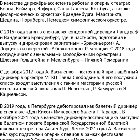
В качестве дирижёра-ассистента работал в оперных театрах
Бонна, Веймара, Эрфурта, Санкт-Галлена, Коттбуса, а так же
филармонических оркестрах Бранденбурга, Маастрихта,
Щецина, Нюрнберга, Немецком симфоническом оркестре.
С 2016 года занят в спектаклях концертной дирекции Ландграф
и Вандеропер Бранденбург, где, в частности, подготовил к
выпуску и дирижировал раритетным «Браконьером» А.
Лорцинга и опереттой «У белого коня» Р. Бенацки. С 2018 года
сотрудничает с земельными молодёжными оркестрами
Шлезвиг-Гольштейна и Мекленбурга – Нижней Померании.
C декабря 2017 года А. Василенко – постоянный приглашённый
дирижёр в оркестре МТКЦ Павла Слободкина. В его послужной
список входят выступления с такими мастерами русской
исполнительской школы как П. Нерсесьян, Р. Замуруев и Я.
Кацнельсон.
В 2019 года, в Петербурге дебютировал как балетный дирижёр
в спектакле «Дон Кихот» Имперского балета Г. Таранды. В
октябре 2021 года в качестве дирижёра-постановщика выступил
в балетном проекте берлинской Государственной балетной
школы в театре Гера-Альтенбург. Летом 2021 года А. Василенко
вёл курс подготовки оперных певцов в рамках фестиваля