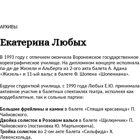
АРХИВЫ
Екатерина Любых
В 1993 году с отличием окончила Воронежское государственное
хореографическое училище. На дипломном концерте исполняла
па-де-де Жизели и Альберта из 2-ого акта балета А. Адана
«Жизель» и 11-ый вальс в балете Ф. Шопена «Шопениана».
Будучи студенткой училища, с 1990 года Любых Е.Ю. принимала
активное участие в балетных спектаклях театра, исполняя как
кордебалетные, так и сольные партии:
Большие фрейлины и камни
в балете «Спящая красавица» П.
Чайковского,
Двойка солисток в Розовом вальсе
в балете «Щелкунчик» П.
Чайковского (постановка Ю. Мартыновича),
Тройка солисток
во 2-ом акте балета «Сильфида» Х.
Левенсхольда,