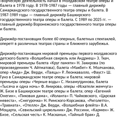
Творческую деятельность начал в Молдавском театре оперы и
балета в 1978 году. В 1978-1987 годы — главный дирижёр
Самаркандского государственного театра оперы и балета. В
1987-1989 годы — главный дирижёр Башкирского
государственного театра оперы и балета. С 1989 по 2025 гг. —
главный дирижёр Воронежского государственного театра оперы
и балета.
Дирижёр-постановщик более 60 оперных, балетных спектаклей,
оперетт в различных театрах страны и ближнего зарубежья.
Дирижёр-постановщик мировой премьеры первого молдавского
детского балета «Волшебная свирель или Андриеш» З. Ткач,
мировой премьеры балета «Круг памяти» Н. Закирова (по
произведениям Ч. Айтматова), балета «Макбет» К. Молчанова,
опер «Аида» Дж. Верди, «Паяцы» Р. Леонкавалло, «Фауст» Ш.
Гуно в Самаркандском театре оперы и балета; мировой
премьеры оперы «Черные воды» С. Низамутдинова, балета
«Тысяча и одна ночь» Ф. Амирова, оперы «Искатели жемчуга»
Ж. Бизе в Башкирском театре оперы и балета; опер «Евгений
Онегин», «Пиковая дама», «Иоланта» П. Чайковского, «Царская
невеста», «Снегурочка» Н. Римского-Корсакова, «Риголетто»,
«Травиата», «Отелло» Дж. Верди, «Волшебная флейта» В.А.
Моцарта, «Севильский цирюльник» Дж. Россини, «Кармен» Ж.
Бизе, «Сельская честь» К. Масканьи, «Тайный брак» Д.