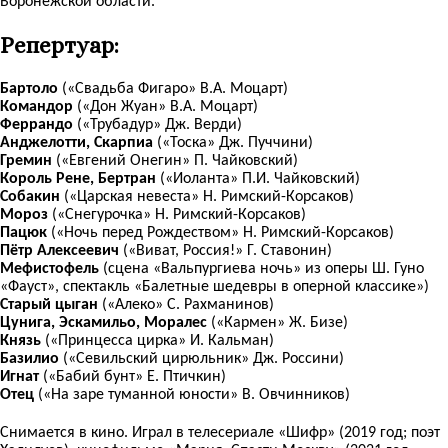
Воронежской области.
Репертуар:
Бартоло
(«Свадьба Фигаро» В.А. Моцарт)
Командор
(«Дон Жуан» В.А. Моцарт)
Феррандо
(«Трубадур» Дж. Верди)
Анджелотти, Скарпиа
(«Тоска» Дж. Пуччини)
Гремин
(«Евгений Онегин» П. Чайковский)
Король Рене, Бертран
(«Иоланта» П.И. Чайковский)
Собакин
(«Царская невеста» Н. Римский-Корсаков)
Мороз
(«Снегурочка» Н. Римский-Корсаков)
Пацюк
(«Ночь перед Рождеством» Н. Римский-Корсаков)
Пётр Алексеевич
(«Виват, Россия!» Г. Ставонин)
Мефистофель
(сцена «Вальпургиева ночь» из оперы Ш. Гуно
«Фауст», спектакль «Балетные шедевры в оперной классике»)
Старый цыган
(«Алеко» С. Рахманинов)
Цунига, Эскамильо, Моралес
(«Кармен» Ж. Бизе)
Князь
(«Принцесса цирка» И. Кальман)
Базилио
(«Севильский цирюльник» Дж. Россини)
Игнат
(«Бабий бунт» Е. Птичкин)
Отец
(«На заре туманной юности» В. Овчинников)
Снимается в кино. Играл в телесериале «Шифр» (2019 год; поэт