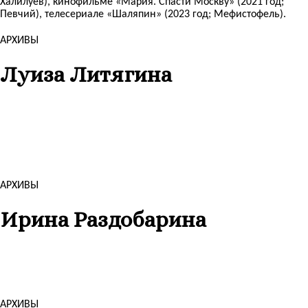
Халилуев), кинофильме «Мария. Спасти Москву» (2021 год;
Певчий), телесериале «Шаляпин» (2023 год; Мефистофель).
АРХИВЫ
Луиза Литягина
АРХИВЫ
Ирина Раздобарина
АРХИВЫ