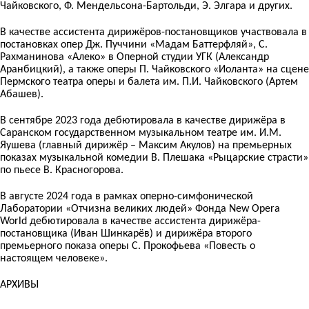
Чайковского, Ф. Мендельсона-Бартольди, Э. Элгара и других.
В качестве ассистента дирижёров-постановщиков участвовала в
постановках опер Дж. Пуччини «Мадам Баттерфляй», С.
Рахманинова «Алеко» в Оперной студии УГК (Александр
Аранбицкий), а также оперы П. Чайковского «Иоланта» на сцене
Пермского театра оперы и балета им. П.И. Чайковского (Артем
Абашев).
В сентябре 2023 года дебютировала в качестве дирижёра в
Саранском государственном музыкальном театре им. И.М.
Яушева (главный дирижёр – Максим Акулов) на премьерных
показах музыкальной комедии В. Плешака «Рыцарские страсти»
по пьесе В. Красногорова.
В августе 2024 года в рамках оперно-симфонической
Лаборатории «Отчизна великих людей» Фонда New Opera
World дебютировала в качестве ассистента дирижёра-
постановщика (Иван Шинкарёв) и дирижёра второго
премьерного показа оперы С. Прокофьева «Повесть о
настоящем человеке».
АРХИВЫ