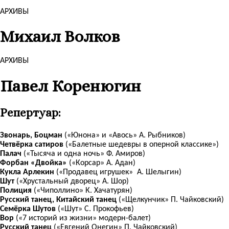
АРХИВЫ
Михаил Волков
АРХИВЫ
Павел Коренюгин
Репертуар:
Звонарь, Боцман
(«Юнона» и «Авось» А. Рыбников)
Четвёрка сатиров
(«Балетные шедевры в оперной классике»)
Палач
(«Тысяча и одна ночь» Ф. Амиров)
Форбан «Двойка»
(«Корсар» А. Адан)
Кукла Арлекин
(«Продавец игрушек» А. Шелыгин)
Шут
(«Хрустальный дворец» А. Шор)
Полиция
(«Чиполлино» К. Хачатурян)
Русский танец, Китайский танец
(«Щелкунчик» П. Чайковский)
Семёрка Шутов
(«Шут» С. Прокофьев)
Вор
(«7 историй из жизни» модерн-балет)
Русский танец
(«Евгений Онегин» П. Чайковский)