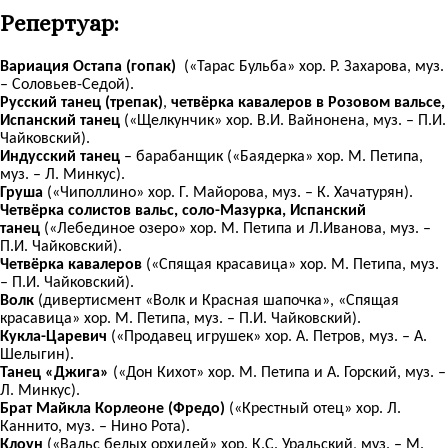
Репертуар:
Вариация Остапа
(гопак)
(«Тарас Бульба» хор. Р. Захарова, муз.
– Соловьев-Седой).
Русский танец (трепак)
,
четвёрка кавалеров в Розовом вальсе,
Испанский танец
(«Щелкунчик» хор. В.И. Вайнонена, муз. – П.И.
Чайковский).
Индусский танец
– барабанщик («Баядерка» хор. М. Петипа,
муз. – Л. Минкус).
Груша
(«Чиполлино» хор. Г. Майорова, муз. – К. Хачатурян).
Четвёрка солистов вальс, соло-Мазурка, Испанский
танец
(«Лебединое озеро» хор. М. Петипа и Л.Иванова, муз. –
П.И. Чайковский).
Четвёрка кавалеров
(«Спящая красавица» хор. М. Петипа, муз.
– П.И. Чайковский).
Волк
(дивертисмент «Волк и Красная шапочка», «Спящая
красавица» хор. М. Петипа, муз. – П.И. Чайковский).
Кукла-Царевич
(«Продавец игрушек» хор. А. Петров, муз. – А.
Шелыгин).
Танец «Джига»
(«Дон Кихот» хор. М. Петипа и А. Горский, муз. –
Л. Минкус).
Брат Майкла Корлеоне (Фредо)
(«Крестный отец» хор. Л.
Каннито, муз. – Нино Рота).
Клоун
(«Вальс белых орхидей» хор. К.С. Уральский, муз. – М.