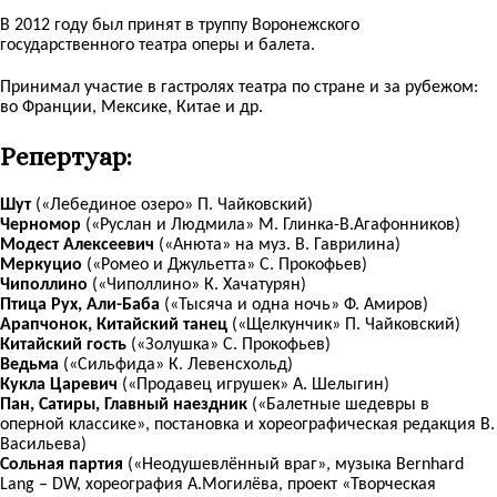
В 2012 году был принят в труппу Воронежского
государственного театра оперы и балета.
Принимал участие в гастролях театра по стране и за рубежом:
во Франции, Мексике, Китае и др.
Репертуар:
Шут
(«Лебединое озеро» П. Чайковский)
Черномор
(«Руслан и Людмила» М. Глинка-В.Агафонников)
Модест Алексеевич
(«Анюта» на муз. В. Гаврилина)
Меркуцио
(«Ромео и Джульетта» С. Прокофьев)
Чиполлино
(«Чиполлино» К. Хачатурян)
Птица Рух, Али-Баба
(«Тысяча и одна ночь» Ф. Амиров)
Арапчонок, Китайский танец
(«Щелкунчик» П. Чайковский)
Китайский гость
(«Золушка» С. Прокофьев)
Ведьма
(«Сильфида» К. Левенсхольд)
Кукла Царевич
(«Продавец игрушек» А. Шелыгин)
Пан, Сатиры, Главный наездник
(«Балетные шедевры в
оперной классике», постановка и хореографическая редакция В.
Васильева)
Сольная партия
(«Неодушевлённый враг», музыка Bernhard
Lang – DW, хореография А.Могилёва, проект «Творческая