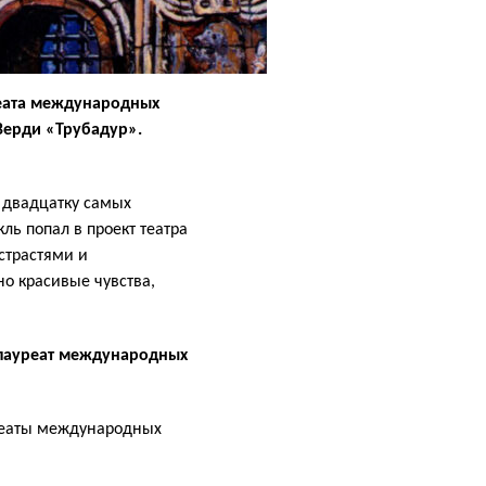
уреата международных
Верди «Трубадур».
в двадцатку самых
ль попал в проект театра
страстями и
но красивые чувства,
 лауреат международных
уреаты международных