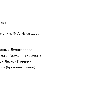
ля).
ы им. Ф. А. Искандера),
Паяцы» Леонкавалло
кого (Герман), «Кармен»
нон Леско» Пуччини
ого (Бродячий певец),
.