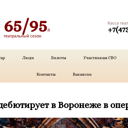
65/95
Касса теа
+7(47
й
театральный сезон
уар
Люди
Билеты
Участникам СВО
Контакты
Вакансии
ебютирует в Воронеже в опе