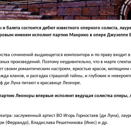
ы и балета состоится дебют известного оперного солиста, ла
ировым именем исполнит партию Манрико в опере Джузеппе 
инства сочинений выдающегося композитора и по праву входит 
ых произведений. Поэтому неудивительно, что в марте спектак
т своим романтическим настроем, яркостью красок, кипящими 
да кланов, и разгадка страшной тайны, и глубокие и невероят
ф ди Луна питают к красавице Леоноре.
партию Леоноры впервые исполнит ведущая солистка оперы,
театра: заслуженный артист ВО Игорь Горностаев (ди Луна), ла
ри (Феррандо), Владислава Решетникова (Инес) и др.