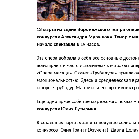
13 марта на сцене Воронежского театра опер
конкурсов Александра Мурашова. Тенор с м
Начало спектакля в 19 часов.
Эта опера вобрала в себя все основные досто
популярных и часто исполняемых мировых оперн
«Опера месяца». Сюжет «Трубадура» привлекае
эмоциональностью. Здесь и средневековая враж
которые трубадур Манрико и его противник гра
Ещё одно яркое событие мартовского показа –
конкурсов Юлия Бутырина.
В остальных партиях заняты ведущие солисты 
конкурсов Юлия Гранат (Азучена), Давид Целау