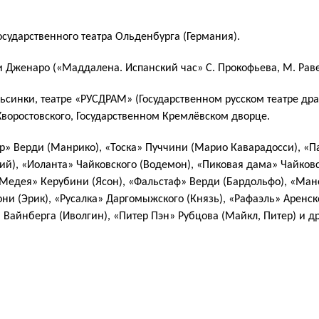
осударственного театра Ольденбурга (Германия).
и Дженаро («Маддалена. Испанский час» С. Прокофьева, М. Раве
синки, театре «РУСДРАМ» (Государственном русском театре драм
 Хворостовского, Государственном Кремлёвском дворце.
дур» Верди (Манрико), «Тоска» Пуччини (Марио Каварадосси), «
ий), «Иоланта» Чайковского (Водемон), «Пиковая дама» Чайковс
, «Медея» Керубини (Ясон), «Фальстаф» Верди (Бардольфо), «Ма
и (Эрик), «Русалка» Даргомыжского (Князь), «Рафаэль» Аренск
Вайнберга (Иволгин), «Питер Пэн» Рубцова (Майкл, Питер) и др