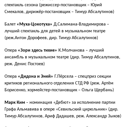
спектакль сезона (режиссер-постановщик – Юрий
Смекалов, дирижёр-постановщик – Тимур Абсалутинов)
Балет
«Муха-Цокотуха»
Д.Салимана-Владимирова –
лучший спектакль для детей в музыкальном театре
(реж.Антон Дорофеев, дир. Тимур Абсалутинов)
Опера
«Зори здесь тихие»
К.Молчанова –
лучший
ансамбль в музыкальном театре (дир. Тимур Абсалутинов,
реж. Денис Постоев)
Опера
«Дидона и Эней»
Г.Пёрсела
– спецприз секции
критиков регионального отделения СТД РФ (реж. Артём
Борисенко, хормейстер-постановщик – Ольга Щербань)
Марк Ким
–
номинация «Дебют» за исполнение партии
Графа Альмавива в опере «Севильский цирюльник» (дир.
Тимур Абсалутинов, Ариф Дадашев, реж. Александр Зыков)