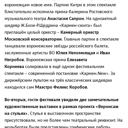
воронежцам новое имя. Партию Китри в этом спектакле
блистательно исполнила прима-балерина Ростовского
музыкального театра
Анастасия Сапрон
. На одноактный
шедевр Ж.Бизе-Р.Щедрина «Кармен-сюита» был
приглашён целый оркестр –
Камерный оркестр
Московской консерватории
. Главные партии в спектакле
танцевали воронежские звёзды российского балета,
заслуженные артисты ВО
Юлия Непомнящая
и
Иван
Негробов
. Воронежская прима
Елизавета
Корнеева
солировала в ещё одном фестивальном
спектакле – современной постановке «Кармен.New». За
дирижёрским пультом на трёх классических шедеврах
находился сам
Маэстро Феликс Коробов
.
Во-вторых, гости фестиваля увидели две замечательные
художественные выставки в рамках проекта «Вернисаж
на стульях».
Стулья в выставочном пространстве
присутствовали, но не более чем театральный реквизит. На
мольбертах были представлены графические работы