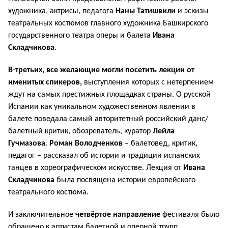
художника, актрисы, педагога
Наны Татишвили
и эскизы
театральных костюмов главного художника Башкирского
государственного театра оперы и балета
Ивана
Складчикова
.
В-третьих, все желающие могли посетить лекции от
именитых спикеров,
выступления которых с нетерпением
ждут на самых престижных площадках страны. О русской
Испании как уникальном художественном явлении в
балете поведала самый авторитетный российский данс/
балетный критик, обозреватель, куратор
Лейла
Гучмазова
.
Роман Володченков
– балетовед, критик,
педагог – рассказал об истории и традиции испанских
танцев в хореографическом искусстве. Лекция от
Ивана
Складчикова
была посвящена истории европейского
театрального костюма.
И заключительное
четвёртое направление
фестиваля было
обращено к артистам балетной и оперной трупп