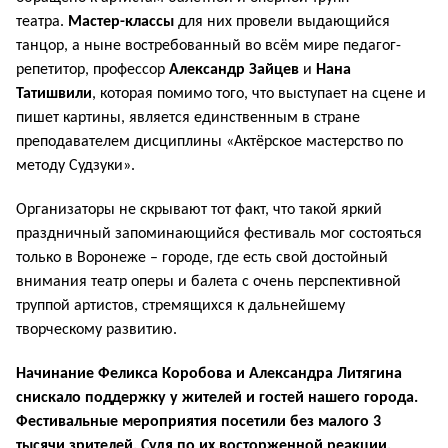
театра.
Мастер-классы
для них провели выдающийся
танцор, а ныне востребованный во всём мире педагог-
репетитор, профессор
Александр Зайцев
и
Нана
Татишвили
, которая помимо того, что выступает на сцене и
пишет картины, является единственным в стране
преподавателем дисциплины «Актёрское мастерство по
методу Судзуки».
Организаторы не скрывают тот факт, что такой яркий
праздничный запоминающийся фестиваль мог состояться
только в Воронеже – городе, где есть свой достойный
внимания театр оперы и балета с очень перспективной
труппой артистов, стремящихся к дальнейшему
творческому развитию.
Начинание Феликса Коробова и Александра Литягина
снискало поддержку у жителей и гостей нашего города.
Фестивальные мероприятия посетили без малого 3
тысячи зрителей. Судя по их восторженной реакции,