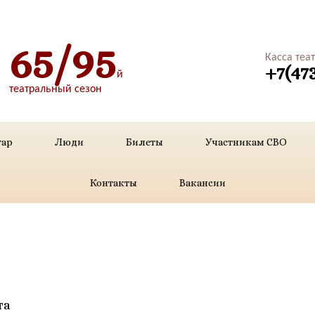
65/95
Касса теа
+7(47
й
театральный сезон
уар
Люди
Билеты
Участникам СВО
Контакты
Вакансии
та