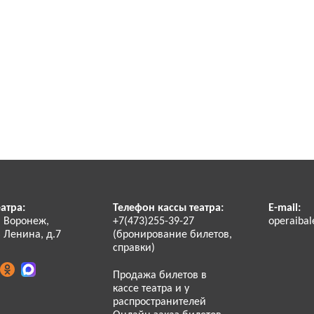
атра:
Телефон кассы театра:
E-mail:
. Воронеж,
+7(473)255-39-27
operaibal
 Ленина, д.7
(бронирование билетов,
справки)
Продажа билетов в
кассе театра и у
распространителей