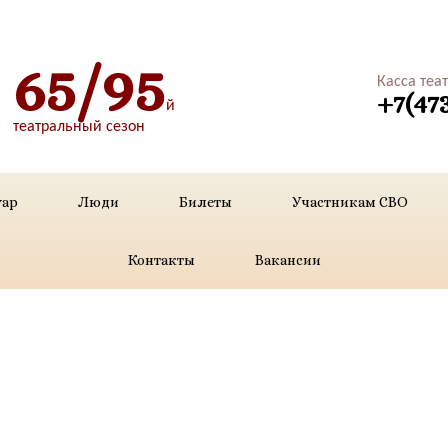
65/95
Касса теа
+7(47
й
театральный сезон
уар
Люди
Билеты
Участникам СВО
Контакты
Вакансии