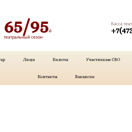
65/95
Касса теа
+7(47
й
театральный сезон
уар
Люди
Билеты
Участникам СВО
Контакты
Вакансии