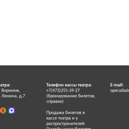
атра:
Телефон кассы театра:
E-mail:
. Воронеж,
+7(473)255-39-27
operaibal
 Ленина, д.7
(бронирование билетов,
справки)
Продажа билетов в
кассе театра и у
распространителей