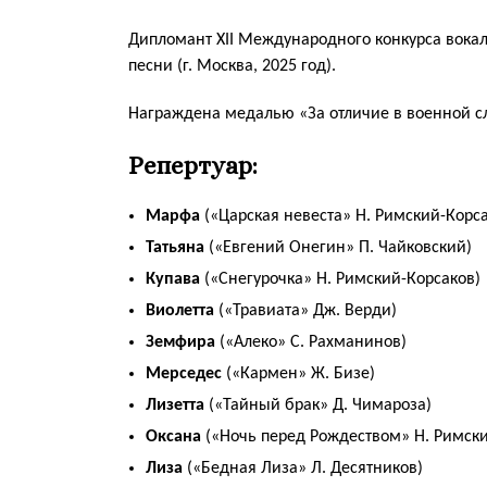
Дипломант XII Международного конкурса вока
песни (г. Москва, 2025 год).
Награждена медалью «За отличие в военной слу
Репертуар:
Марфа
(«Царская невеста» Н. Римский-Корса
Татьяна
(«Евгений Онегин» П. Чайковский)
Купава
(«Снегурочка» Н. Римский-Корсаков)
Виолетта
(«Травиата» Дж. Верди)
Земфира
(«Алеко» С. Рахманинов)
Мерседес
(«Кармен» Ж. Бизе)
Лизетта
(«Тайный брак» Д. Чимароза)
Оксана
(«Ночь перед Рождеством» Н. Римски
Лиза
(«Бедная Лиза» Л. Десятников)