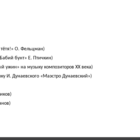
 тётя!» О. Фельцман)
абий бунт» Е. Птичкин)
 ужин» на музыку композиторов XX века)
ку И. Дунаевского «Маэстро Дунаевский»)
иков)
анов)