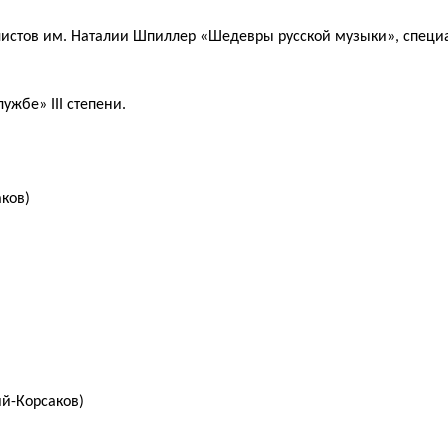
листов им. Наталии Шпиллер «Шедевры русской музыки», специ
жбе» III степени.
ков)
й-Корсаков)