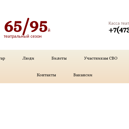
65/95
Касса теа
+7(47
й
театральный сезон
уар
Люди
Билеты
Участникам СВО
Контакты
Вакансии