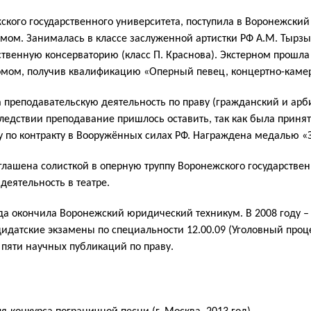
ежского государственного университета, поступила в Воронежск
омом. Занималась в классе заслуженной артистки РФ А.М. Тырзы
ственную консерваторию (класс П. Краснова). Экстерном прошла 5
омом, получив квалификацию «Оперный певец, концертно-камер
 преподавательскую деятельность по праву (гражданский и ар
ледствии преподавание пришлось оставить, так как была приня
 по контракту в Вооружённых силах РФ. Награждена медалью «За
лашена солисткой в оперную труппу Воронежского государственн
деятельность в театре.
да окончила Воронежский юридический техникум. В 2008 году –
дидатские экзамены по специальности 12.00.09 (Уголовный проц
 пяти научных публикаций по праву.