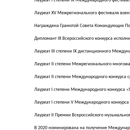
Лауреат I степени IX Международного фестиваля
Лауреат XV Межрегионального фестиваля военно
Награждена Грамотой Совета Командующих Пог
Дипломант IX Всероссийского конкурса исполнит
Лауреат III степени IX дистанционного Междуна
Лауреат II степени Межрегионального многожан
Лауреат II степени Международного конкурса ср
Лауреат I степени Международного конкурса «Star
Лауреат I степени V Международного конкурса а
Лауреат II Премии Всероссийского музыкального
В 2020 номинирована на получение Международ