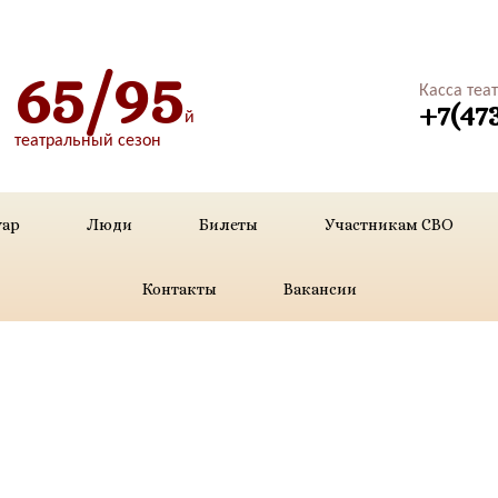
65/95
Касса теа
+7(47
й
театральный сезон
уар
Люди
Билеты
Участникам СВО
Контакты
Вакансии