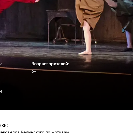
:
Возраст зрителей:
6+
ч
ики:
лександра Белинского по мотивам