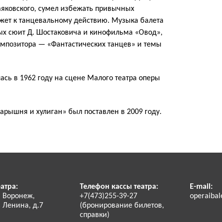
аяковского, сумел избежать привычных
жет к танцевальному действию. Музыка балета
ых сюит Д. Шостаковича и кинофильма «Овод»,
омпозитора — «Фантастических танцев» и темы
ась в 1962 году на сцене Малого театра оперы
арышня и хулиган» был поставлен в 2009 году.
атра:
Телефон кассы театра:
E-mail:
. Воронеж,
+7(473)255-39-27
operaibal
 Ленина, д.7
(бронирование билетов,
справки)