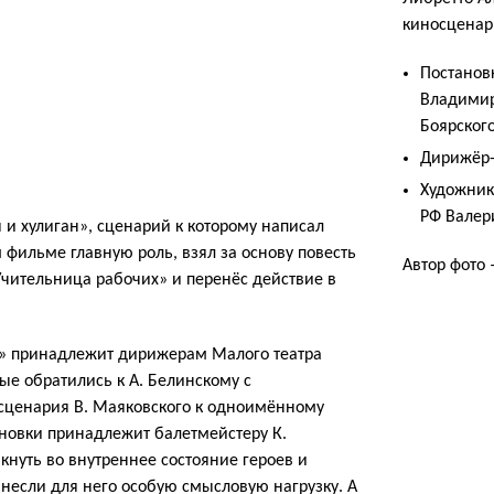
киносценар
Постанов
Владимир
Боярског
Дирижёр-
Художник
РФ Валер
и хулиган», сценарий к которому написал
 фильме главную роль, взял за основу повесть
Автор фото
чительница рабочих» и перенёс действие в
н» принадлежит дирижерам Малого театра
рые обратились к А. Белинскому с
сценария В. Маяковского к одноимённому
новки принадлежит балетмейстеру К.
кнуть во внутреннее состояние героев и
 несли для него особую смысловую нагрузку. А