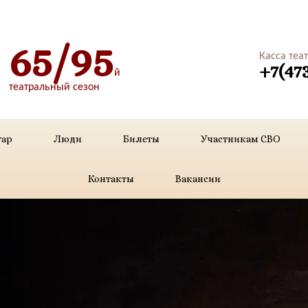
65/95
Касса теа
+7(47
й
театральный сезон
уар
Люди
Билеты
Участникам СВО
Контакты
Вакансии