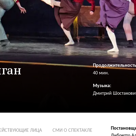
иган
Продолжительность
40 мин.
Музыка:
Дмитрий Шостакови
Постановщ
ЕЙСТВУЮЩИЕ ЛИЦА
СМИ О СПЕКТАКЛЕ
Либретто А