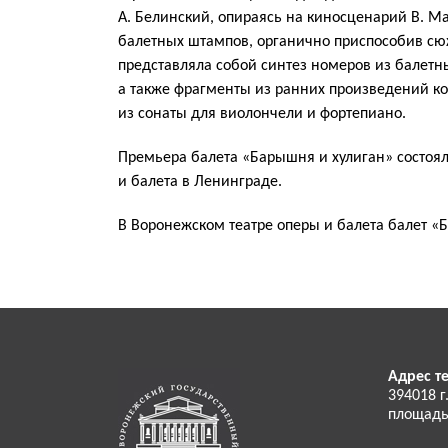
А. Белинский, опираясь на киносценарий В. М
балетных штампов, органично приспособив сю
представляла собой синтез номеров из балетн
а также фрагменты из ранних произведений к
из сонаты для виолончели и фортепиано.
Премьера балета «Барышня и хулиган» состоял
и балета в Ленинграде.
В Воронежском театре оперы и балета балет «Б
Адрес те
394018 г
площадь