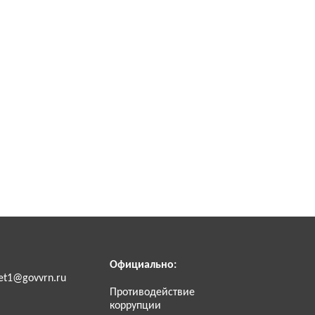
Официально:
et1@govvrn.ru
Противодействие
коррупции