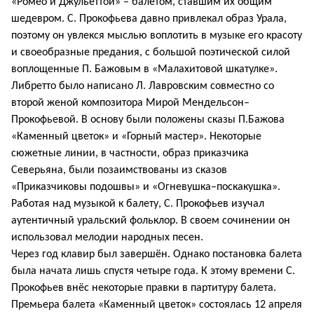
«Ромео и Джульеттой» – балетом, ставшим их общим
шедевром. С. Прокофьева давно привлекал образ Урала,
поэтому он увлекся мыслью воплотить в музыке его красоту
и своеобразные предания, с большой поэтической силой
воплощенные П. Бажовым в «Малахитовой шкатулке».
Либретто было написано Л. Лавровским совместно со
второй женой композитора Мирой Мендельсон–
Прокофьевой. В основу были положены сказы П.Бажова
«Каменный цветок» и «Горный мастер». Некоторые
сюжетные линии, в частности, образ приказчика
Северьяна, были позаимствованы из сказов
«Приказчиковы подошвы» и «Огневушка–поскакушка».
Работая над музыкой к балету, С. Прокофьев изучал
аутентичный уральский фольклор. В своем сочинении он
использовал мелодии народных песен.
Через год клавир был завершён. Однако постановка балета
была начата лишь спустя четыре года. К этому времени С.
Прокофьев внёс некоторые правки в партитуру балета.
Премьера балета «Каменный цветок» состоялась 12 апреля