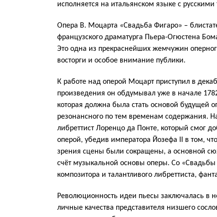
исполняется на итальянском языке с русскими
Опера В. Моцарта «Свадьба Фигаро» – блиста
французского драматурга Пьера-Огюстена Бом
Это одна из прекраснейших жемчужин оперног
восторги и особое внимание публики.
К работе над оперой Моцарт приступил в дека
произведения он обдумывал уже в начале 1782 
которая должна была стать основой будущей о
резонансного по тем временам содержания. 
либреттист Лоренцо да Понте, который смог д
оперой, убедив императора Йозефа II в том, ч
зрения сцены были сокращены, а основной сюж
счёт музыкальной основы оперы. Со «Свадьбы 
композитора и талантливого либреттиста, фан
Революционность идеи пьесы заключалась в не
личные качества представителя низшего сосло