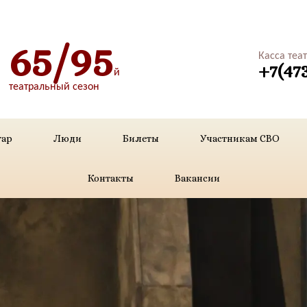
65/95
Касса теа
+7(47
й
театральный сезон
уар
Люди
Билеты
Участникам СВО
Контакты
Вакансии