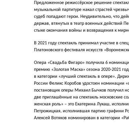
Предложенное режиссёрское решение спектакл
музыкальной партитуре накал страстей чрезвы
судеб попадают герои. Неудивительно, что дей
держав, втянутых в театр военных действий П
стыке окончания войны и возвращения к мирн
В 2021 году спектакль принимал участие в с
Платоновского фестиваля искусств «Воронежск
Опера «Свадьба Фигаро» получила 6 номинац
премию «Золотая Маска» сезона 2020-2021 го
в категории «лучший спектакль в опере». Дири
России Феликс Коробов удостоен номинации «
постановщик оперы Михаил Бычков получил н
две приглашённые на спектакль московские со
женская роль» – это Екатерина Лукаш, исполн
Петрожицкая, исполнившая партию графини Ро
Алексей Вотяков номинирован в категории «Ра