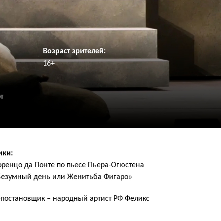
Возраст зрителей:
16+
т
ики:
оренцо да Понте по пьесе Пьера-Огюстена
езумный день или Женитьба Фигаро»
постановщик – народный артист РФ Феликс