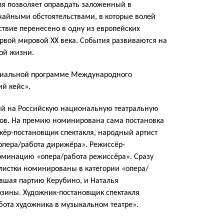
я позволяет оправдать заложенный в
чайными обстоятельствами, в которые волей
ствие перенесено в одну из европейских
ервой мировой XX века. События развиваются на
ой жизни.
пециальной программе Международного
ий кейс».
ий на Российскую национальную театральную
дов. На премию номинирована сама постановка
жёр-постановщик спектакля, народный артист
опера/работа дирижёра». Режиссёр-
оминацию «опера/работа режиссёра». Сразу
листки номинированы в категории «опера/
ившая партию Керубино, и Наталья
зины. Художник-постановщик спектакля
бота художника в музыкальном театре».