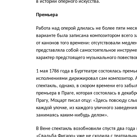
в истории оперного искусства.
Премьера
Работа над оперой длилась не более пяти мес
варианте была записана композитором всего за
от канонов того времени: отсутствовали медле
представляла собой самостоятельное инстру
характер предстоящего музыкального повество
1 мая 1786 года в Бургтеатре состоялась пре
исполнениями дирижировал сам композитор. А
спектакль, однако, в скором времени его заб
премьера в Праге, которая состоялась в декабр
Прагу, Моцарт писал отцу: «Здесь повсюду с
каждой улочке, из каждого уличного заведени
занимаясь каким-нибудь делом».
В Вене спектакль возобновили спустя два года
«Свадьба Фигаро» уже не сходила с театральн