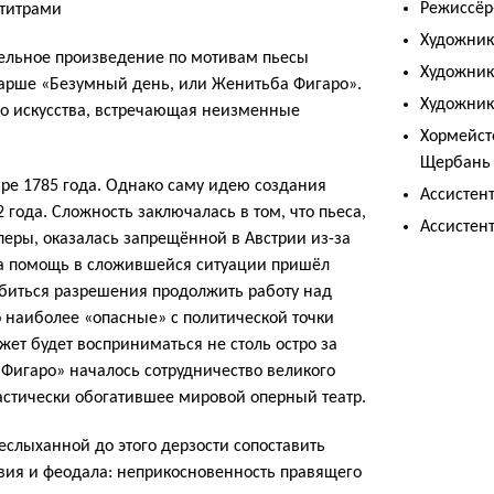
Режиссёр
 титрами
Художник
тельное произведение по мотивам пьесы
Художник
арше «Безумный день, или Женитьба Фигаро».
Художник
о искусства, встречающая неизменные
Хормейст
Щербань
бре 1785 года. Однако саму идею создания
Ассистен
года. Сложность заключалась в том, что пьеса,
Ассистен
перы, оказалась запрещённой в Австрии из-за
На помощь в сложившейся ситуации пришёл
обиться разрешения продолжить работу над
то наиболее «опасные» с политической точки
ет будет восприниматься не столь остро за
Фигаро» началось сотрудничество великого
тастически обогатившее мировой оперный театр.
слыханной до этого дерзости сопоставить
вия и феодала: неприкосновенность правящего