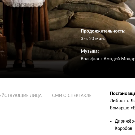
Продолжительность:
3 ч. 20 мин.
Музыка:
Вольфганг Амадей Моцар
Постановщ
ЕЙСТВУЮЩИЕ ЛИЦА
СМИ О СПЕКТАКЛЕ
Либретто Л
Бомарше «Б
Дирижёр-
Коробов