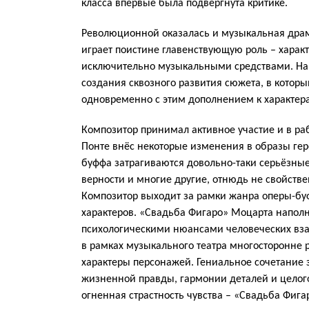
класса впервые была подвергнута критике.
Революционной оказалась и музыкальная драм
играет поистине главенствующую роль – характ
исключительно музыкальными средствами. На 
создания сквозного развития сюжета, в котор
одновременно с этим дополнением к характера
Композитор принимал активное участие и в ра
Понте внёс некоторые изменения в образы геро
буффа затрагиваются довольно-таки серьёзные
верности и многие другие, отнюдь не свойств
Композитор выходит за рамки жанра оперы-бу
характеров. «Свадьба Фигаро» Моцарта напо
психологическими нюансами человеческих вза
в рамках музыкального театра многосторонне
характеры персонажей. Гениальное сочетание
жизненной правды, гармонии деталей и целого
огненная страстность чувства – «Свадьба Фига