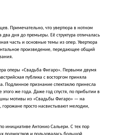
яцев. Примечательно, что увертюра в нотном
 два дня до премьеры. Её структура отличалась
нная часть и основные темы из опер. Увертюра
ментальное произведение, передающее общий
вания.
мьера оперы «Свадьба Фигаро». Первыми двумя
встрийская публика с восторгом приняла
ыла. Подлинное признание спектаклю принесла
е этого же года. Даже год спустя, по прибытии в
лышны мотивы из «Свадьбы Фигаро» — на
я, горожане просто насвистывают мелодии,
 по инициативе Антонио Сальери. С тех пор
ых подмостков и пользовалась большой