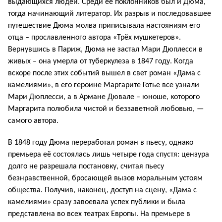
выдающихся людей. Среди её поклонников был и Дюма,
тогда начинающий литератор. Их разрыв и последовавшее
путешествие Дюма молва приписывала настояниям его
отца – прославленного автора «Трёх мушкетеров».
Вернувшись в Париж, Дюма не застал Мари Дюплесси в
живых – она умерла от туберкулеза в 1847 году. Когда
вскоре после этих событий вышел в свет роман «Дама с
камелиями», в его героине Маргарите Готье все узнали
Мари Дюплесси, а в Армане Дювале – юноше, которого
Маргарита полюбила чистой и беззаветной любовью, —
самого автора.
В 1848 году Дюма переработал роман в пьесу, однако
премьера её состоялась лишь четыре года спустя: цензура
долго не разрешала постановку, считая пьесу
безнравственной, бросающей вызов моральным устоям
общества. Получив, наконец, доступ на сцену, «Дама с
камелиями» сразу завоевала успех публики и была
представлена во всех театрах Европы. На премьере в