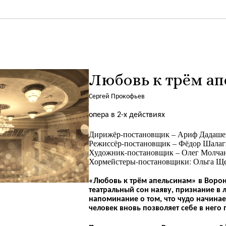
Любовь к трём а
Сергей Прокофьев
опера в 2-х действиях
Дирижёр-постановщик – Ариф Дадашев
Режиссёр-постановщик – Фёдор Шалаг
Художник-постановщик – Олег Молчан
Хормейстеры-постановщики: Ольга Ще
«Любовь к трём апельсинам» в Ворон
театральный сон наяву, признание в л
напоминание о том, что чудо начинает
человек вновь позволяет себе в него