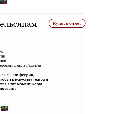
пельсинам
Купить билет
в

ин

нов

ербань, Эмиль Гаджиев
еже – это феерия,
любви к искусству театра и
тся в тот момент, когда
 поверить
: