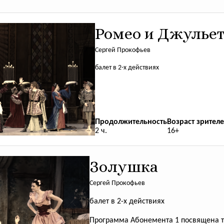
Ромео и Джульет
Сергей Прокофьев
балет в 2-х действиях
Продолжительность
Возраст зрителе
2 ч.
16+
Золушка
Сергей Прокофьев
балет в 2-х действиях
Программа Абонемента 1 посвящена т