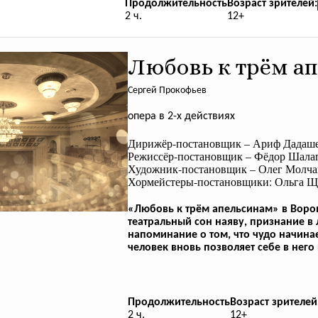
Продолжительность
Возраст зрителей:
2 ч.
12+
Любовь к трём а
Сергей Прокофьев
опера в 2-х действиях
Дирижёр-постановщик – Ариф Дадаше
Режиссёр-постановщик – Фёдор Шалаг
Художник-постановщик – Олег Молча
Хормейстеры-постановщики: Ольга Щ
«Любовь к трём апельсинам» в Ворон
театральный сон наяву, признание в 
напоминание о том, что чудо начинае
человек вновь позволяет себе в него
Продолжительность
Возраст зрителей
2 ч.
12+