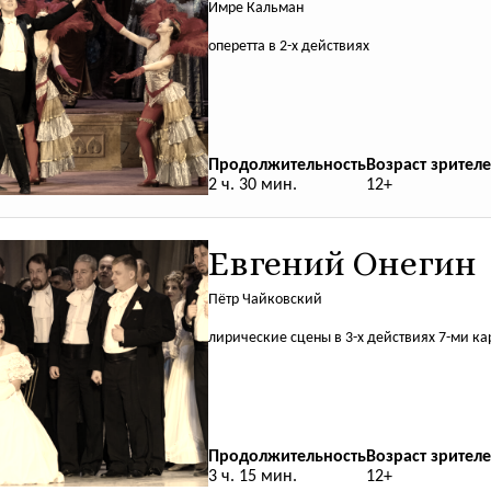
Имре Кальман
оперетта в 2-х действиях
Продолжительность
Возраст зрителе
2 ч. 30 мин.
12+
Евгений Онегин
Пётр Чайковский
лирические сцены в 3-х действиях 7-ми ка
Продолжительность
Возраст зрителе
3 ч. 15 мин.
12+