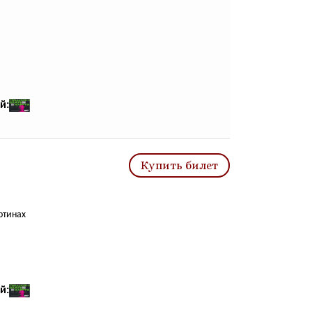
й:
Купить билет
ртинах
й: