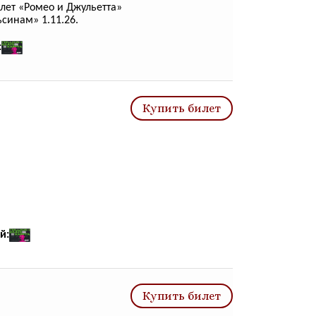
лет «Ромео и Джульетта»
ьсинам» 1.11.26.
:
Купить билет
й:
Купить билет