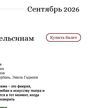
Сентябрь 2026
пельсинам
Купить билет


ин

ов

рбань, Эмиль Гаджиев
еже – это феерия,
юбви к искусству театра и
ся в тот момент, когда
 поверить